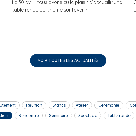
Le 30 avril, nous avons eu le plaisir d’accueillir une
C
table ronde pertinente sur l’avenir...
c
VOIR TOUTES LES ACTUALITÉS
utement
Réunion
Stands
Atelier
Cérémonie
Co
ction
Rencontre
Séminaire
Spectacle
Table ronde