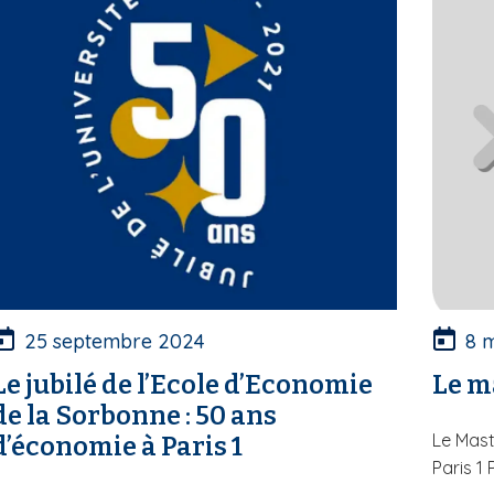
25 septembre 2024
8 
Le jubilé de l’Ecole d’Economie
Le m
de la Sorbonne : 50 ans
Le Mast
d’économie à Paris 1
Paris 1