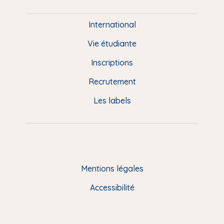
i
e
International
d
Vie étudiante
d
Inscriptions
e
Recrutement
p
Les labels
a
g
e
F
Mentions légales
R
Accessibilité