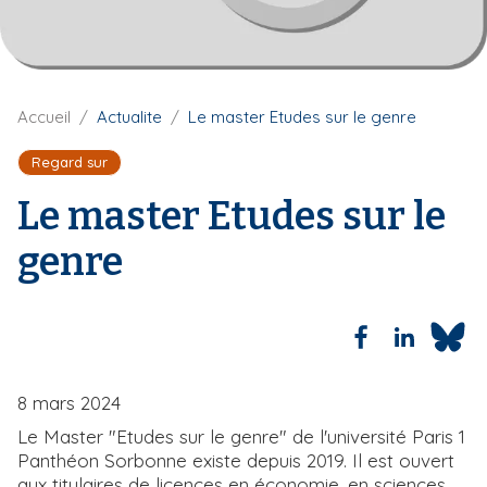
i
p
a
l
F
Accueil
Actualite
Le master Etudes sur le genre
i
l
Regard sur
d
'
Le master Etudes sur le
A
r
genre
i
a
n
e
8 mars 2024
Le Master "Etudes sur le genre" de l'université Paris 1
Panthéon Sorbonne existe depuis 2019. Il est ouvert
aux titulaires de licences en économie, en sciences