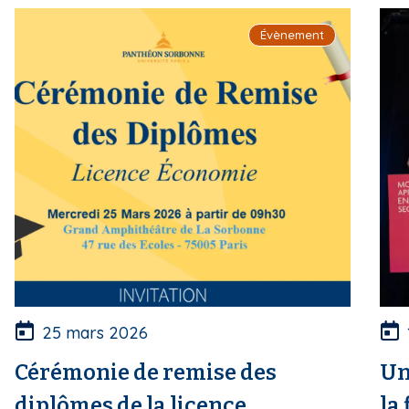
i
Évènement
p
a
l
25 mars 2026
Cérémonie de remise des
Un
diplômes de la licence
la