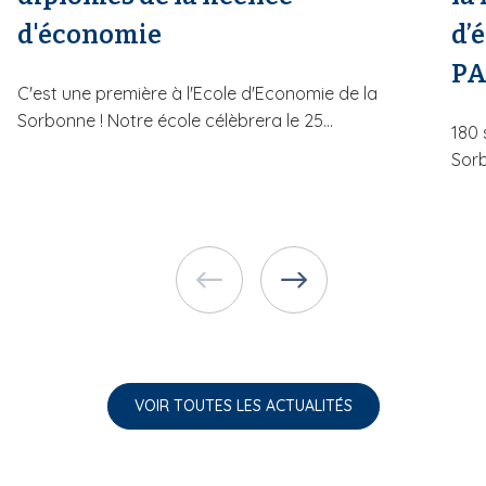
d'économie
d’
PA
C'est une première à l'Ecole d'Economie de la
Sorbonne ! Notre école célèbrera le 25...
180 
Sorb
VOIR TOUTES LES ACTUALITÉS