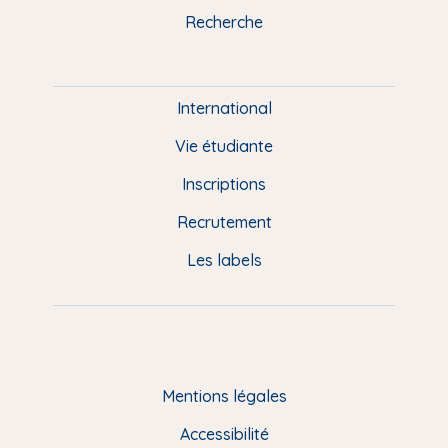
k
n
a
u
Recherche
m
P
i
e
International
d
Vie étudiante
d
Inscriptions
e
Recrutement
p
Les labels
a
g
e
F
Mentions légales
R
Accessibilité