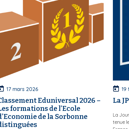
17 mars 2026
19 
Classement Eduniversal 2026 –
La J
Les formations de l'Ecole
La Jour
d'Economie de la Sorbonne
tenue l
distinguées