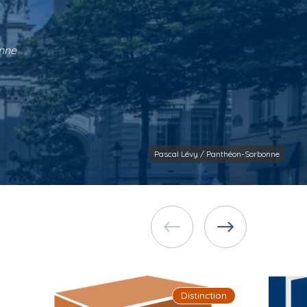
onne
Pascal Lévy / Panthéon-Sorbonne
Distinction