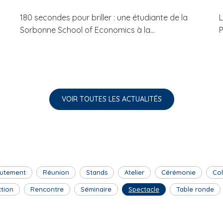
180 secondes pour briller : une étudiante de la
L
Sorbonne School of Economics à la...
P
VOIR TOUTES LES ACTUALITÉS
utement
Réunion
Stands
Atelier
Cérémonie
Co
ction
Rencontre
Séminaire
Spectacle
Table ronde