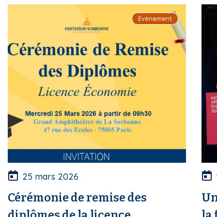
i
Évènement
p
a
l
25 mars 2026
Cérémonie de remise des
Un
diplômes de la licence
la