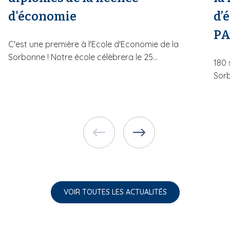
d'économie
d’
PA
C'est une première à l'Ecole d'Economie de la
Sorbonne ! Notre école célèbrera le 25...
180 
Sorb
VOIR TOUTES LES ACTUALITÉS