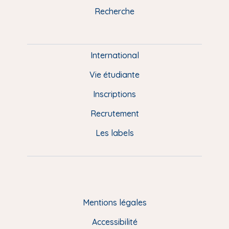
k
n
a
u
Recherche
m
P
i
e
International
d
Vie étudiante
d
Inscriptions
e
Recrutement
p
Les labels
a
g
e
F
Mentions légales
R
Accessibilité