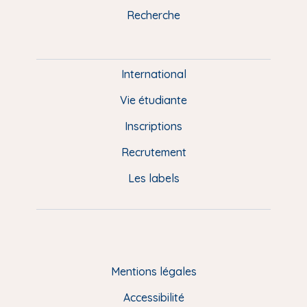
k
n
a
u
Recherche
m
P
i
e
International
d
Vie étudiante
d
Inscriptions
e
Recrutement
p
Les labels
a
g
e
F
Mentions légales
R
Accessibilité