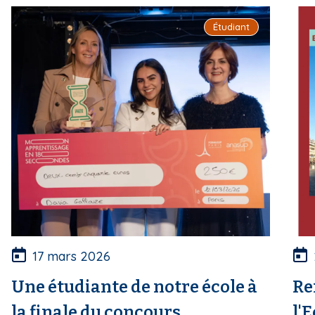
i
Étudiant
p
a
l
17 mars 2026
Une étudiante de notre école à
Re
la finale du concours
l'