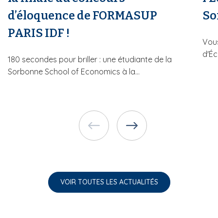
d’éloquence de FORMASUP
So
PARIS IDF !
Vous
d'Éc
180 secondes pour briller : une étudiante de la
Sorbonne School of Economics à la...
VOIR TOUTES LES ACTUALITÉS