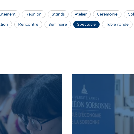
utement
Réunion
Stands
Atelier
Cérémonie
Co
ction
Rencontre
Séminaire
Spectacle
Table ronde