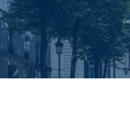
i
p
a
Dép
l