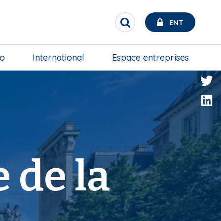
ENT
R
e
c
h
ro
International
Espace entreprises
e
r
c
h
e
r
 de la