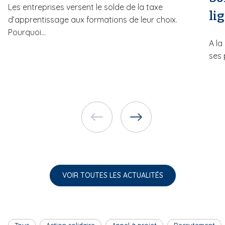
Les entreprises versent le solde de la taxe
lig
d’apprentissage aux formations de leur choix.
Pourquoi...
A l
ses 
VOIR TOUTES LES ACTUALITÉS