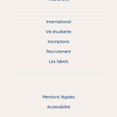
m
P
i
e
International
d
Vie étudiante
d
Inscriptions
e
Recrutement
p
Les labels
a
g
e
F
Mentions légales
R
Accessibilité