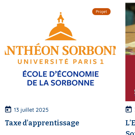
i
Projet
p
a
l
13 juillet 2025
Taxe d’apprentissage
L’
So