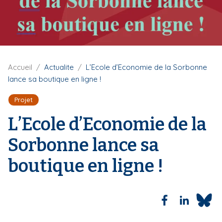
i
p
a
l
F
Accueil
Actualite
L’Ecole d’Economie de la Sorbonne
i
lance sa boutique en ligne !
l
d
Projet
'
A
L’Ecole d’Economie de la
r
i
Sorbonne lance sa
a
n
boutique en ligne !
e