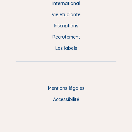
e
International
d
Vie étudiante
d
Inscriptions
e
Recrutement
p
Les labels
a
g
e
F
Mentions légales
R
Accessibilité