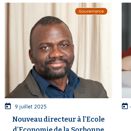
i
Gouvernance
p
a
l
9 juillet 2025
Nouveau directeur à l'Ecole
d'Economie de la Sorbonne