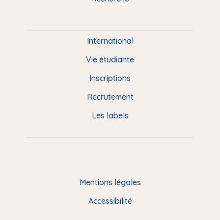
m
P
i
e
International
d
Vie étudiante
d
Inscriptions
e
Recrutement
p
Les labels
a
g
e
F
Mentions légales
R
Accessibilité