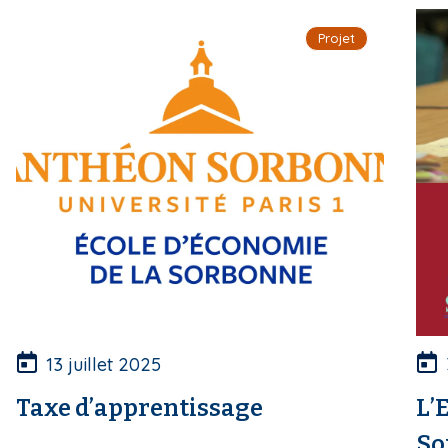
i
Projet
p
a
l
13 juillet 2025
Taxe d’apprentissage
L’
So