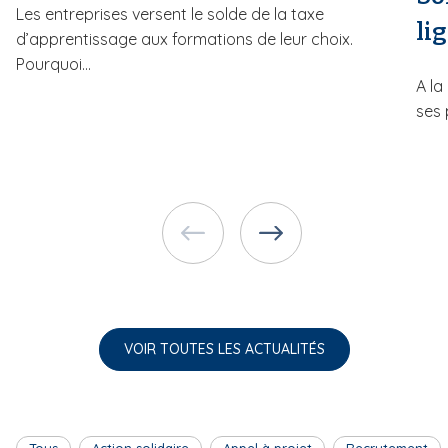
Les entreprises versent le solde de la taxe
lig
d’apprentissage aux formations de leur choix.
Pourquoi...
A l
ses 
VOIR TOUTES LES ACTUALITÉS