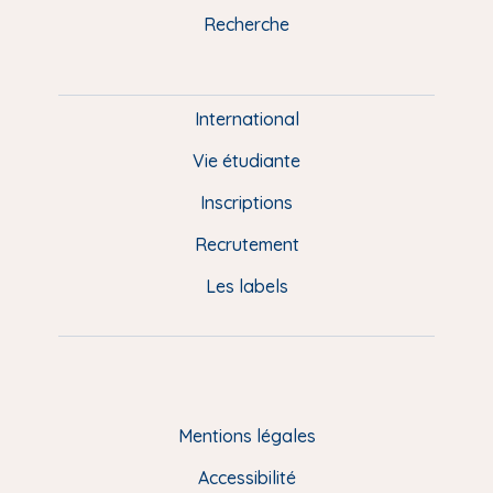
k
n
a
u
Recherche
m
P
i
e
International
d
Vie étudiante
d
Inscriptions
e
Recrutement
p
Les labels
a
g
e
F
Mentions légales
R
Accessibilité