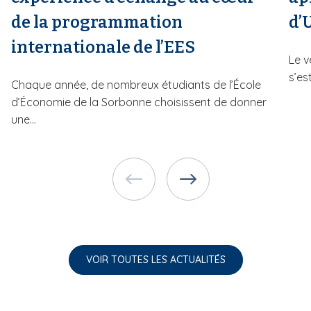
de la programmation
d’
internationale de l’EES
Le v
s’es
Chaque année, de nombreux étudiants de l’École
d’Économie de la Sorbonne choisissent de donner
une...
VOIR TOUTES LES ACTUALITÉS