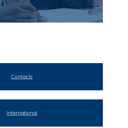
Contacts
International