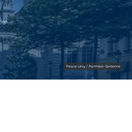
onne
Pascal Lévy / Panthéon-Sorbonne