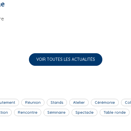
ne
re
VOIR TOUTES LES ACTUALITÉS
utement
Réunion
Stands
Atelier
Cérémonie
Co
ction
Rencontre
Séminaire
Spectacle
Table ronde