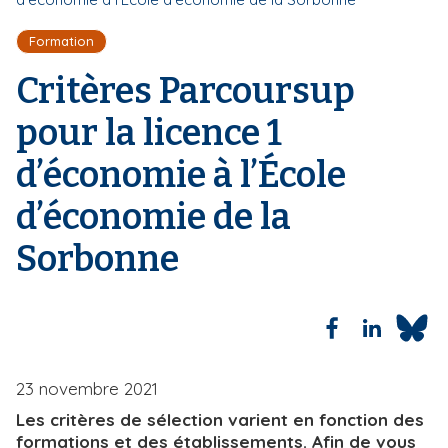
l
i
d
Formation
p
'
a
A
Critères Parcoursup
r
l
i
pour la licence 1
a
n
d’économie à l’École
e
d’économie de la
Sorbonne
23 novembre 2021
Les critères de sélection varient en fonction des
formations et des établissements. Afin de vous