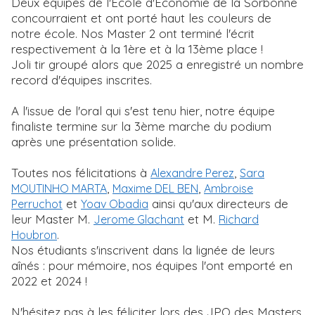
Deux équipes de l'Ecole d'Economie de la Sorbonne
concourraient et ont porté haut les couleurs de
notre école. Nos Master 2 ont terminé l'écrit
respectivement à la 1ère et à la 13ème place !
Joli tir groupé alors que 2025 a enregistré un nombre
record d'équipes inscrites.
A l'issue de l'oral qui s'est tenu hier, notre équipe
finaliste termine sur la 3ème marche du podium
après une présentation solide.
Toutes nos félicitations à
,
Alexandre Perez
Sara
,
,
MOUTINHO MARTA
Maxime DEL BEN
Ambroise
et
ainsi qu'aux directeurs de
Perruchot
Yoav Obadia
leur Master M.
et M.
Jerome Glachant
Richard
.
Houbron
Nos étudiants s'inscrivent dans la lignée de leurs
aînés : pour mémoire, nos équipes l'ont emporté en
2022 et 2024 !
N'hésitez pas à les féliciter lors des JPO des Masters