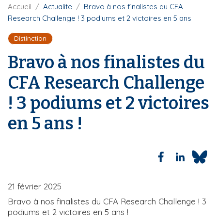
F
Accueil
Actualite
Bravo à nos finalistes du CFA
i
i
Research Challenge ! 3 podiums et 2 victoires en 5 ans !
p
l
a
d
Distinction
'
l
A
Bravo à nos finalistes du
r
i
CFA Research Challenge
a
n
! 3 podiums et 2 victoires
e
en 5 ans !
21 février 2025
Bravo à nos finalistes du CFA Research Challenge ! 3
podiums et 2 victoires en 5 ans !