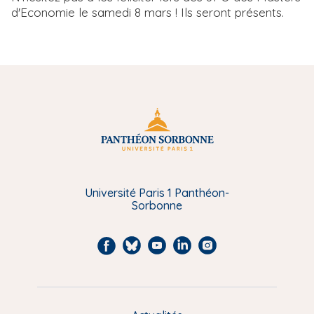
d'Economie le samedi 8 mars ! Ils seront présents.
Université Paris 1 Panthéon-
Sorbonne
F
B
Y
L
I
a
l
o
i
n
c
u
u
n
s
e
e
t
k
t