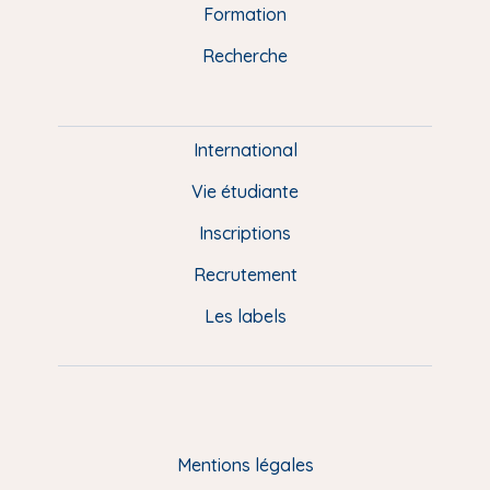
n
o
y
e
I
r
Formation
k
n
a
u
Recherche
m
P
i
e
International
d
Vie étudiante
d
Inscriptions
e
Recrutement
p
Les labels
a
g
e
F
Mentions légales
R