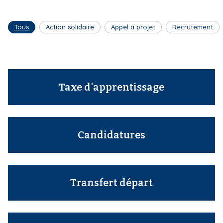
i
p
Tous
Action solidaire
Appel à projet
Recrutement
a
l
Taxe d'apprentissage
Candidatures
Transfert départ