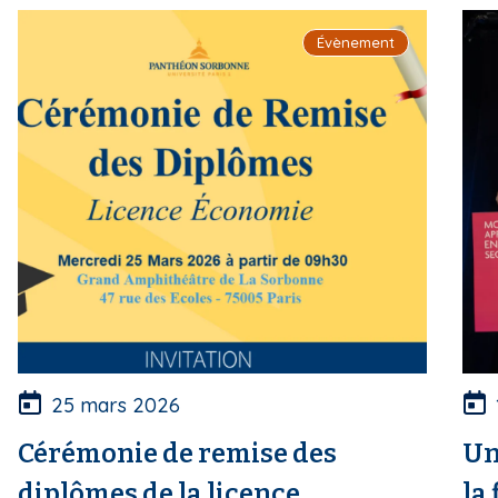
i
Évènement
p
a
l
25 mars 2026
Cérémonie de remise des
Un
diplômes de la licence
la