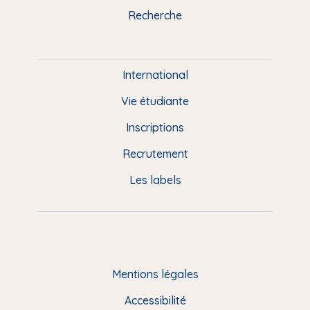
k
n
a
u
Recherche
m
P
i
e
International
d
Vie étudiante
d
Inscriptions
e
Recrutement
p
Les labels
a
g
e
F
Mentions légales
R
Accessibilité