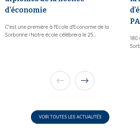
d'économie
d’
PA
C'est une première à l'Ecole d'Economie de la
Sorbonne ! Notre école célèbrera le 25...
180 
Sorb
VOIR TOUTES LES ACTUALITÉS