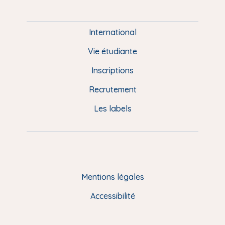
P
i
e
International
d
Vie étudiante
d
Inscriptions
e
Recrutement
p
Les labels
a
g
e
F
Mentions légales
R
Accessibilité