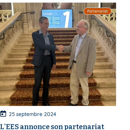
i
Partenariat
p
a
l
25 septembre 2024
L'EES annonce son partenariat