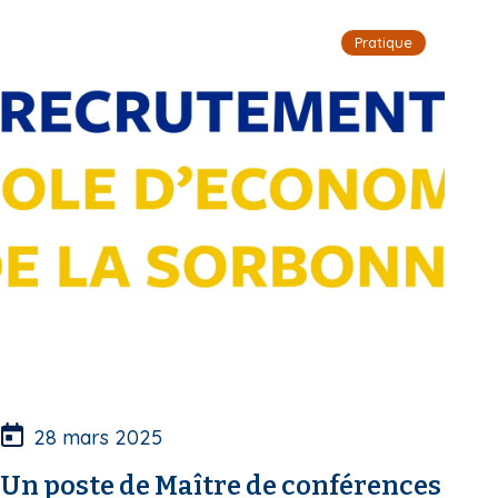
i
Pratique
p
a
l
28 mars 2025
Un poste de Maître de conférences