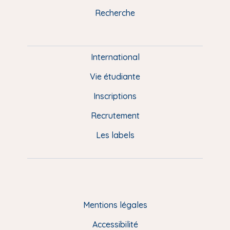
k
n
a
u
Recherche
m
P
i
e
International
d
Vie étudiante
d
Inscriptions
e
Recrutement
p
Les labels
a
g
e
F
Mentions légales
R
Accessibilité