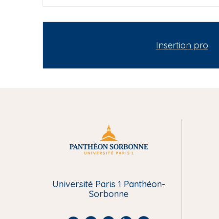
Insertion pro
M
e
Université Paris 1 Panthéon-
n
Sorbonne
u