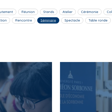
utement
Réunion
Stands
Atelier
Cérémonie
Co
ction
Rencontre
Séminaire
Spectacle
Table ronde