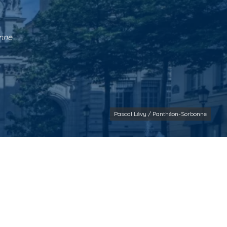
onne
Pascal Lévy / Panthéon-Sorbonne