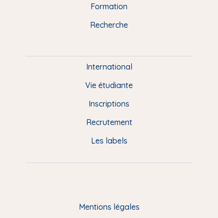
n
o
y
e
I
r
Formation
k
n
a
u
Recherche
m
P
i
e
International
d
Vie étudiante
d
Inscriptions
e
Recrutement
p
Les labels
a
g
e
F
Mentions légales
R