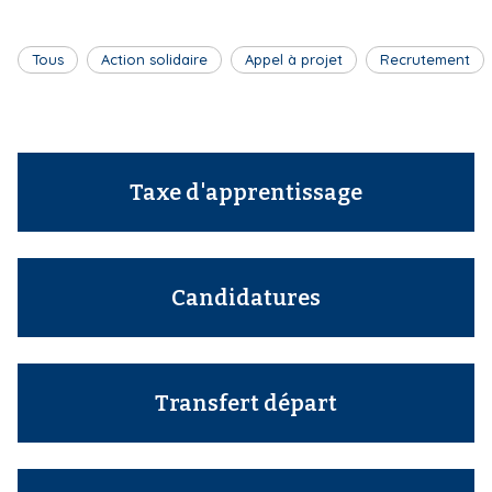
i
p
Tous
Action solidaire
Appel à projet
Recrutement
a
l
Taxe d'apprentissage
Candidatures
Transfert départ