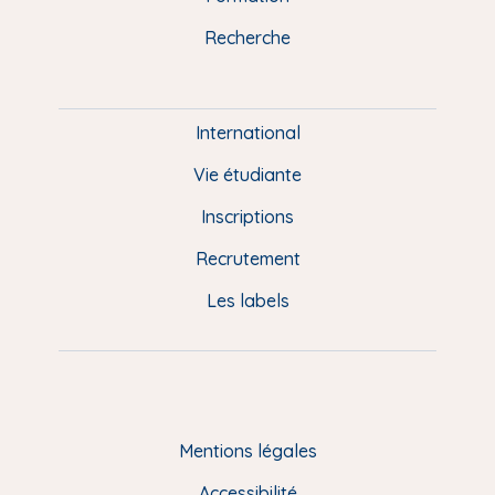
k
n
a
u
Recherche
m
P
i
e
International
d
Vie étudiante
d
Inscriptions
e
Recrutement
p
Les labels
a
g
e
F
Mentions légales
R
Accessibilité