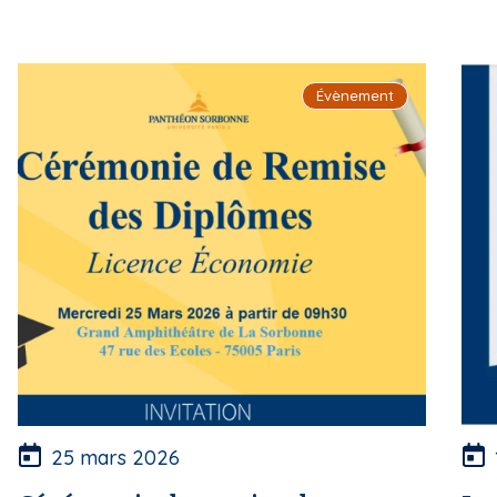
r
i
e
p
a
u
Évènement
l
r
25 mars 2026