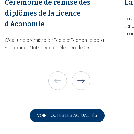
Cérémonie de remise des
La
diplômes de la licence
La J
d'économie
tenu
Fran
C'est une première à l'Ecole d'Economie de la
Sorbonne ! Notre école célèbrera le 25...
VOIR TOUTES LES ACTUALITÉS