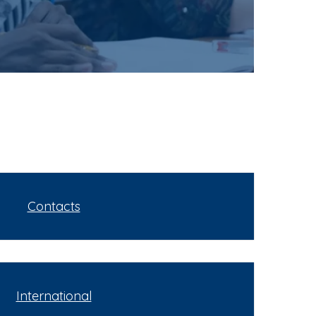
Contacts
International