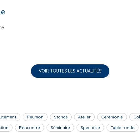
ne
re
VOIR TOUTES LES ACTUALITÉS
utement
Réunion
Stands
Atelier
Cérémonie
Co
ction
Rencontre
Séminaire
Spectacle
Table ronde