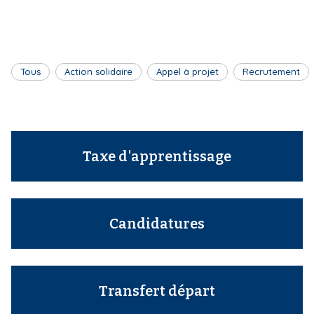
r
i
e
p
a
u
l
Tous
Action solidaire
Appel à projet
Recrutement
r
Taxe d'apprentissage
Candidatures
Transfert départ