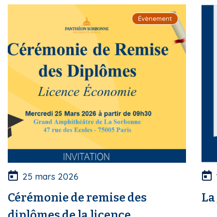
i
Évènement
p
a
l
25 mars 2026
Cérémonie de remise des
La
diplômes de la licence