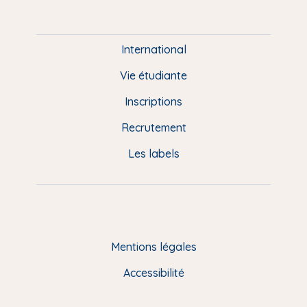
m
P
i
e
International
d
Vie étudiante
d
Inscriptions
e
Recrutement
p
Les labels
a
g
e
F
Mentions légales
R
Accessibilité