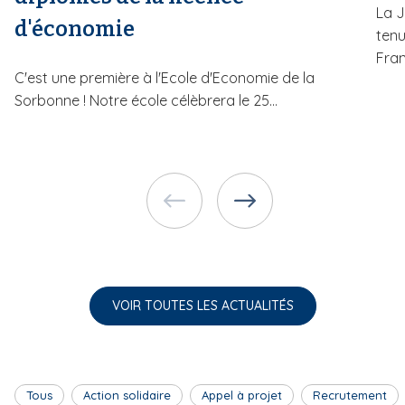
La J
d'économie
tenu
Fran
C'est une première à l'Ecole d'Economie de la
Sorbonne ! Notre école célèbrera le 25...
VOIR TOUTES LES ACTUALITÉS
Tous
Action solidaire
Appel à projet
Recrutement