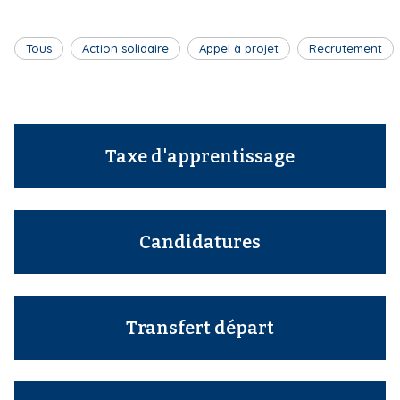
i
p
Tous
Action solidaire
Appel à projet
Recrutement
a
l
Taxe d'apprentissage
Candidatures
Transfert départ