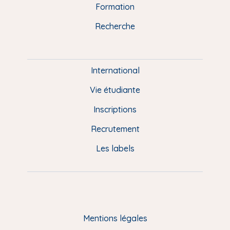
n
o
y
e
I
r
Formation
k
n
a
u
Recherche
m
P
i
e
International
d
Vie étudiante
d
Inscriptions
e
Recrutement
p
Les labels
a
g
e
F
Mentions légales
R