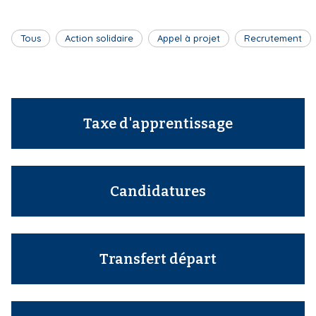
i
p
Tous
Action solidaire
Appel à projet
Recrutement
a
l
Taxe d'apprentissage
Candidatures
Transfert départ