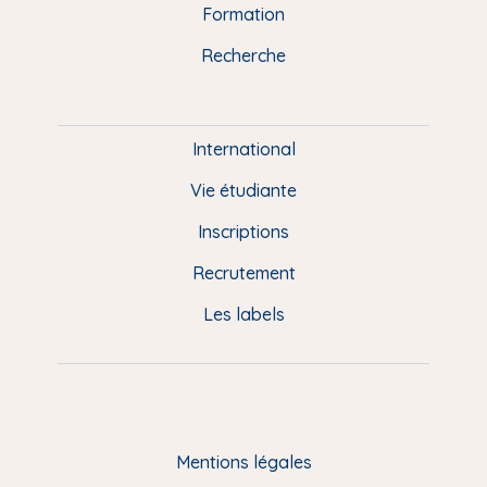
n
o
y
e
I
r
Formation
k
n
a
u
Recherche
m
P
i
e
International
d
Vie étudiante
d
Inscriptions
e
Recrutement
p
Les labels
a
g
e
F
Mentions légales
R