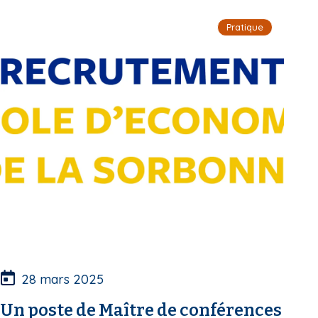
i
Pratique
p
a
l
28 mars 2025
Un poste de Maître de conférences