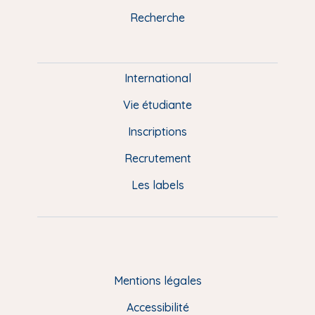
k
n
a
u
Recherche
m
P
i
e
International
d
Vie étudiante
d
Inscriptions
e
Recrutement
p
Les labels
a
g
e
F
Mentions légales
R
Accessibilité