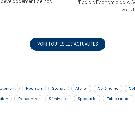
 développement de nos...
L'Ecole d'Economie de la 
vous !
VOIR TOUTES LES ACTUALITÉS
utement
Réunion
Stands
Atelier
Cérémonie
Co
ction
Rencontre
Séminaire
Spectacle
Table ronde