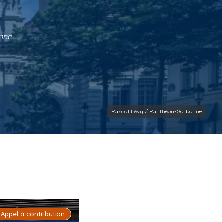
onne
Pascal Lévy / Panthéon-Sorbonne
Appel à contribution