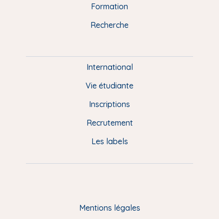
n
o
y
e
I
r
Formation
k
n
a
u
Recherche
m
P
i
e
International
d
Vie étudiante
d
Inscriptions
e
Recrutement
p
Les labels
a
g
e
F
Mentions légales
R