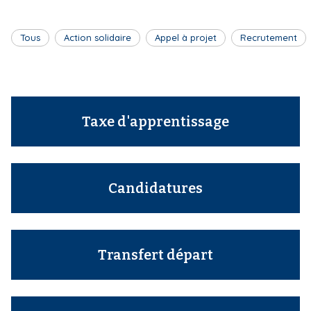
i
p
Tous
Action solidaire
Appel à projet
Recrutement
a
l
Taxe d'apprentissage
Candidatures
Transfert départ