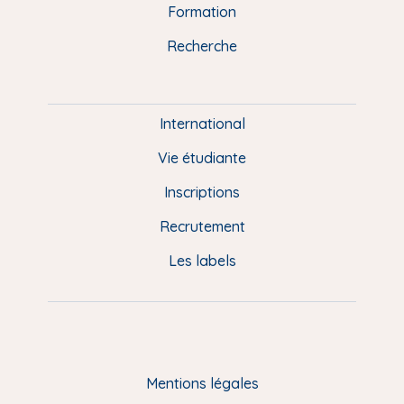
n
o
y
e
I
r
Formation
k
n
a
u
Recherche
m
P
i
e
International
d
Vie étudiante
d
Inscriptions
e
Recrutement
p
Les labels
a
g
e
F
Mentions légales
R