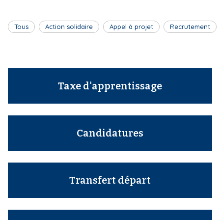
i
p
Tous
Action solidaire
Appel à projet
Recrutement
a
l
Taxe d'apprentissage
Candidatures
Transfert départ