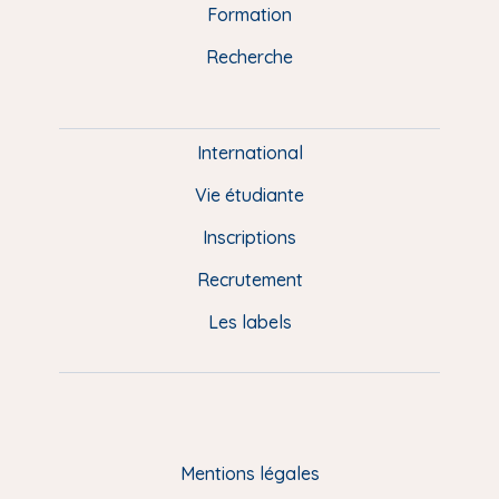
n
o
y
e
I
r
Formation
k
n
a
u
Recherche
m
P
i
e
International
d
Vie étudiante
d
Inscriptions
e
Recrutement
p
Les labels
a
g
e
F
Mentions légales
R