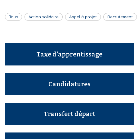
i
p
Tous
Action solidaire
Appel à projet
Recrutement
a
l
Taxe d'apprentissage
Candidatures
Transfert départ