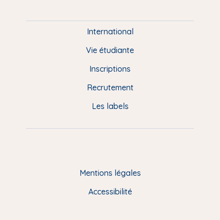
P
i
e
International
d
Vie étudiante
d
Inscriptions
e
Recrutement
p
Les labels
a
g
e
F
Mentions légales
R
Accessibilité