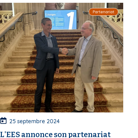
i
Partenariat
p
a
l
25 septembre 2024
L'EES annonce son partenariat