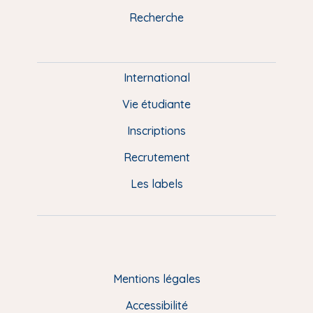
k
n
a
u
Recherche
m
P
i
e
International
d
Vie étudiante
d
Inscriptions
e
Recrutement
p
Les labels
a
g
e
F
Mentions légales
R
Accessibilité