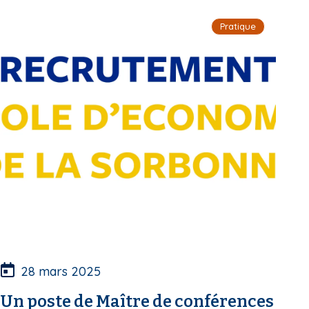
i
Pratique
p
a
l
28 mars 2025
Un poste de Maître de conférences