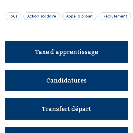
i
p
Tous
Action solidaire
Appel à projet
Recrutement
a
l
Taxe d'apprentissage
Candidatures
Transfert départ