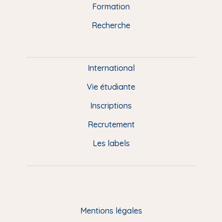
n
o
y
e
I
r
Formation
k
n
a
u
Recherche
m
P
i
e
International
d
Vie étudiante
d
Inscriptions
e
Recrutement
p
Les labels
a
g
e
F
Mentions légales
R