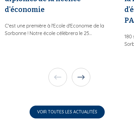
d'économie
d’
PA
C'est une première à l'Ecole d'Economie de la
Sorbonne ! Notre école célèbrera le 25...
180 
Sorb
VOIR TOUTES LES ACTUALITÉS