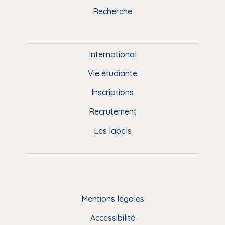
k
n
a
u
Recherche
m
P
i
e
International
d
Vie étudiante
d
Inscriptions
e
Recrutement
p
Les labels
a
g
e
F
Mentions légales
R
Accessibilité