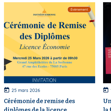
i
Évènement
p
a
l
25 mars 2026
Cérémonie de remise des
Un
diplômes de la licence
la