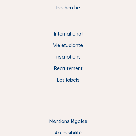
k
n
a
u
Recherche
m
P
i
e
International
d
Vie étudiante
d
Inscriptions
e
Recrutement
p
Les labels
a
g
e
F
Mentions légales
R
Accessibilité