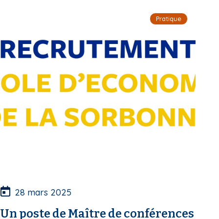
i
Pratique
p
a
l
28 mars 2025
Un poste de Maître de conférences