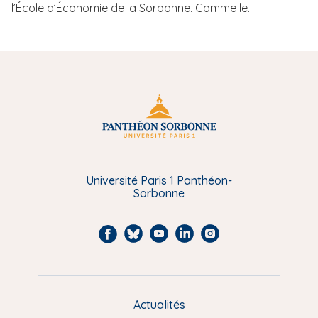
l’École d’Économie de la Sorbonne. Comme le...
Université Paris 1 Panthéon-
Sorbonne
F
B
Y
L
I
a
l
o
i
n
c
u
u
n
s
e
e
t
k
t
Actualités
M