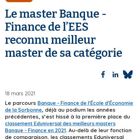
'
i
A
Le master Banque -
r
p
i
a
Finance de l’EES
a
l
n
reconnu meilleur
e
master de sa catégorie
18 mars 2021
Le parcours
Banque - Finance de l’École d’Économie
, déjà au podium les années
de la Sorbonne
précédentes, s‘est hissé à la première place du
classement Eduniversal des meilleurs masters
. Au-delà de leur fonction
Banque - Finance en 2021
de comparaison, les classements Eduniversal