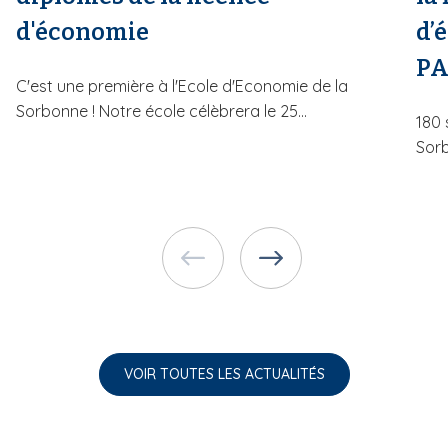
d'économie
d’
PA
C'est une première à l'Ecole d'Economie de la
Sorbonne ! Notre école célèbrera le 25...
180 
Sorb
VOIR TOUTES LES ACTUALITÉS