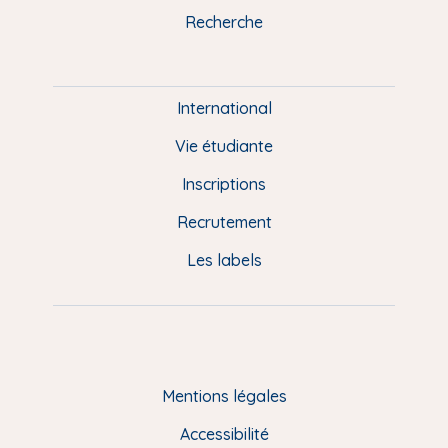
k
n
a
u
Recherche
m
P
i
e
International
d
Vie étudiante
d
Inscriptions
e
Recrutement
p
Les labels
a
g
e
F
Mentions légales
R
Accessibilité