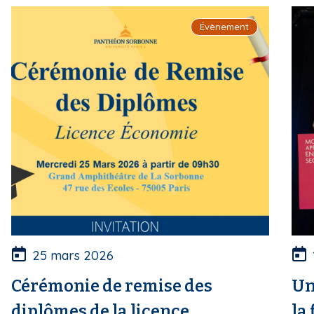
i
Évènement
p
a
l
25 mars 2026
Cérémonie de remise des
Un
diplômes de la licence
la