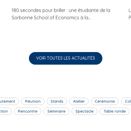
180 secondes pour briller : une étudiante de la
L
Sorbonne School of Economics à la...
P
VOIR TOUTES LES ACTUALITÉS
utement
Réunion
Stands
Atelier
Cérémonie
Co
ction
Rencontre
Séminaire
Spectacle
Table ronde