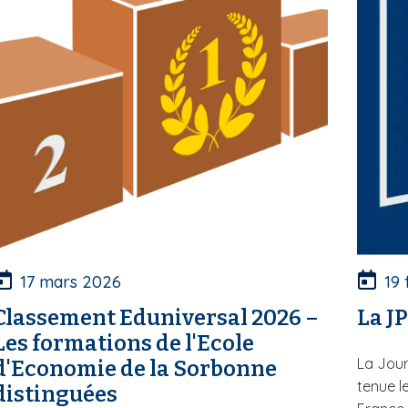
17 mars 2026
19 
Classement Eduniversal 2026 –
La J
Les formations de l'Ecole
La Jour
d'Economie de la Sorbonne
tenue l
distinguées