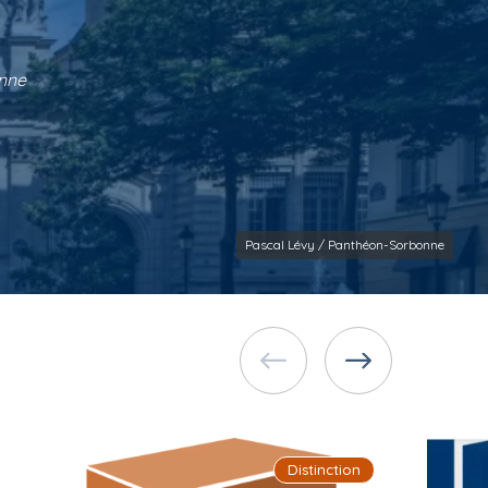
onne
Pascal Lévy / Panthéon-Sorbonne
Distinction