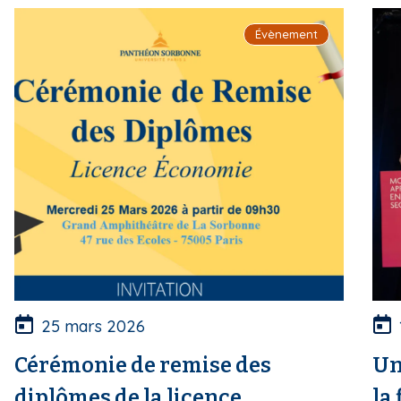
i
Évènement
p
a
l
25 mars 2026
Cérémonie de remise des
Un
diplômes de la licence
la