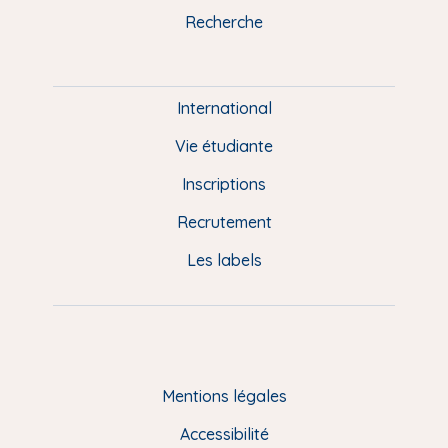
k
n
a
u
Recherche
m
P
i
e
International
d
Vie étudiante
d
Inscriptions
e
Recrutement
p
Les labels
a
g
e
F
Mentions légales
R
Accessibilité