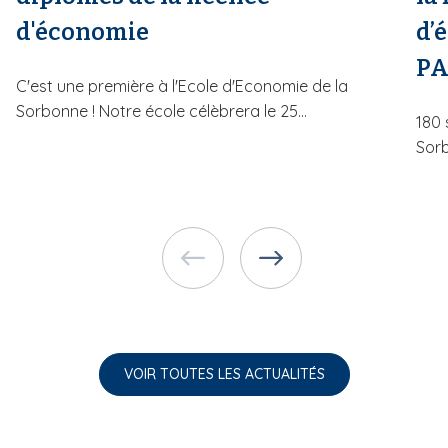
d'économie
d’
PA
C'est une première à l'Ecole d'Economie de la
Sorbonne ! Notre école célèbrera le 25...
180 
Sorb
VOIR TOUTES LES ACTUALITÉS