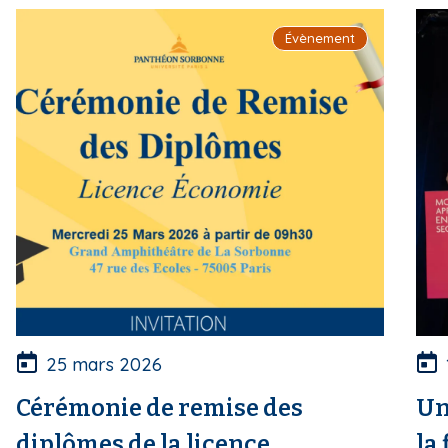
i
Évènement
p
a
l
25 mars 2026
Cérémonie de remise des
Un
diplômes de la licence
la