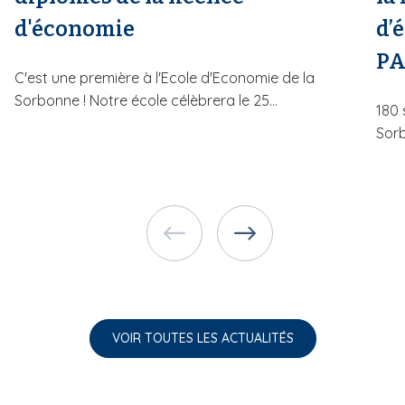
d'économie
d’
PA
C'est une première à l'Ecole d'Economie de la
Sorbonne ! Notre école célèbrera le 25...
180 
Sorb
VOIR TOUTES LES ACTUALITÉS