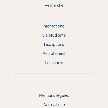
k
n
a
u
Recherche
m
P
i
e
International
d
Vie étudiante
d
Inscriptions
e
Recrutement
p
Les labels
a
g
e
F
Mentions légales
R
Accessibilité