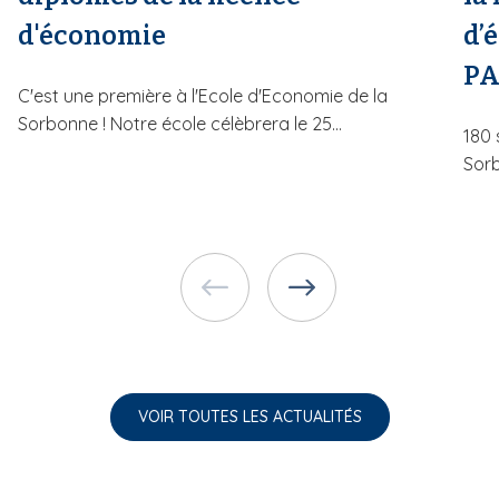
d'économie
d’
PA
C'est une première à l'Ecole d'Economie de la
Sorbonne ! Notre école célèbrera le 25...
180 
Sorb
VOIR TOUTES LES ACTUALITÉS