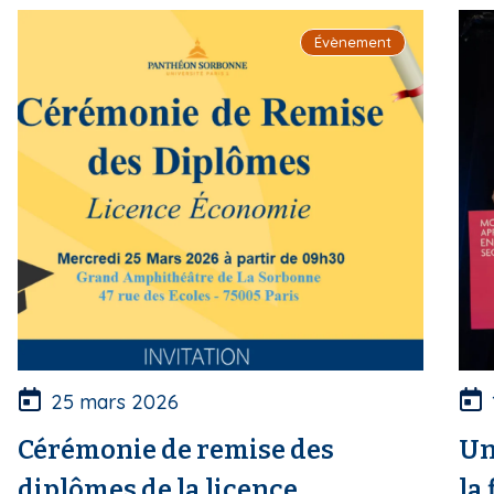
i
Évènement
p
a
l
25 mars 2026
Cérémonie de remise des
Un
diplômes de la licence
la