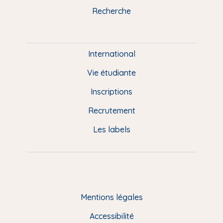
k
n
a
u
Recherche
m
P
i
e
International
d
Vie étudiante
d
Inscriptions
e
Recrutement
p
Les labels
a
g
e
F
Mentions légales
R
Accessibilité