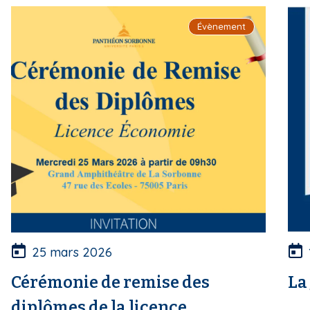
i
Évènement
p
a
l
25 mars 2026
Cérémonie de remise des
La
diplômes de la licence