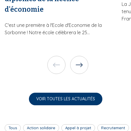
La J
d'économie
tenu
Fran
C'est une première à l'Ecole d'Economie de la
Sorbonne ! Notre école célèbrera le 25...
VOIR TOUTES LES ACTUALITÉS
Tous
Action solidaire
Appel à projet
Recrutement