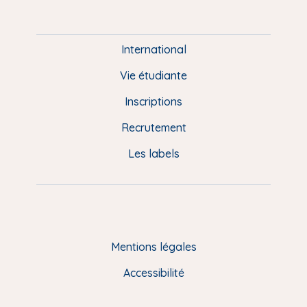
m
P
i
e
International
d
Vie étudiante
d
Inscriptions
e
Recrutement
p
Les labels
a
g
e
F
Mentions légales
R
Accessibilité