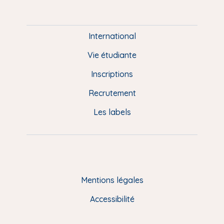
m
P
i
e
International
d
Vie étudiante
d
Inscriptions
e
Recrutement
p
Les labels
a
g
e
F
Mentions légales
R
Accessibilité