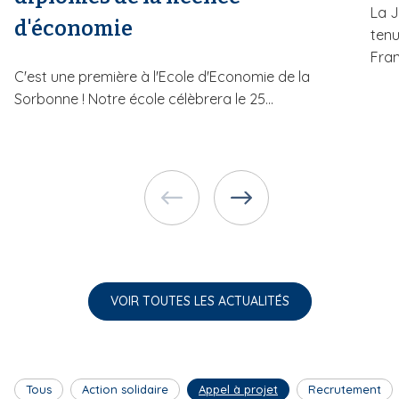
La J
d'économie
tenu
Fran
C'est une première à l'Ecole d'Economie de la
Sorbonne ! Notre école célèbrera le 25...
VOIR TOUTES LES ACTUALITÉS
Tous
Action solidaire
Appel à projet
Recrutement