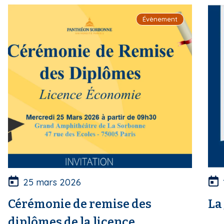
i
Évènement
p
a
l
25 mars 2026
Cérémonie de remise des
La
diplômes de la licence