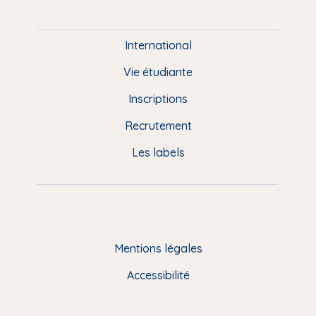
P
i
e
International
d
Vie étudiante
d
Inscriptions
e
Recrutement
p
Les labels
a
g
e
F
Mentions légales
R
Accessibilité