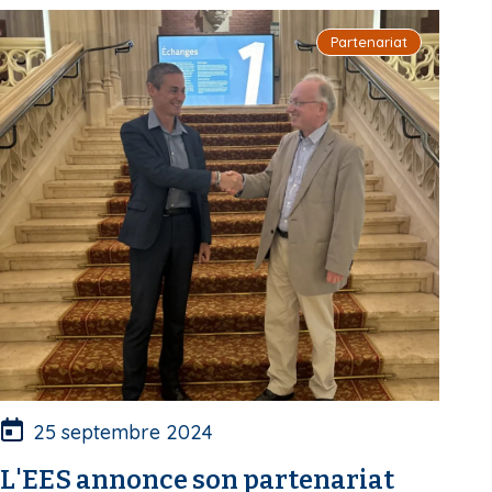
i
Partenariat
p
a
l
25 septembre 2024
L'EES annonce son partenariat