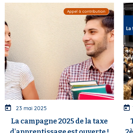
i
Appel à contribution
p
a
l
23 mai 2025
La campagne 2025 de la taxe
d'apprentissage est ouverte !
2è