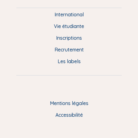
i
e
International
d
Vie étudiante
d
Inscriptions
e
Recrutement
p
Les labels
a
g
e
F
Mentions légales
R
Accessibilité