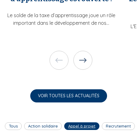
Le solde de la taxe d’apprentissage joue un rôle
important dans le développement de nos...
L'
VOIR TOUTES LES ACTUALITÉS
Tous
Action solidaire
Appel à projet
Recrutement