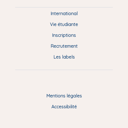
i
e
International
d
Vie étudiante
d
Inscriptions
e
Recrutement
p
Les labels
a
g
e
F
Mentions légales
R
Accessibilité