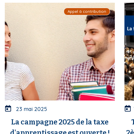
i
Appel à contribution
p
a
l
23 mai 2025
La campagne 2025 de la taxe
d'apprentissage est ouverte !
2è