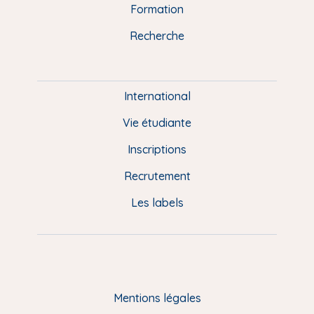
n
o
y
e
I
r
Formation
k
n
a
u
Recherche
m
P
i
e
International
d
Vie étudiante
d
Inscriptions
e
Recrutement
p
Les labels
a
g
e
F
Mentions légales
R