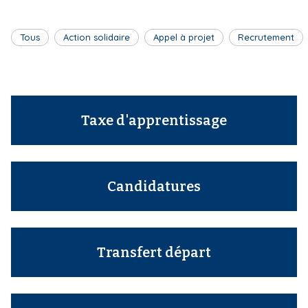
i
p
Tous
Action solidaire
Appel à projet
Recrutement
a
l
Taxe d'apprentissage
Candidatures
Transfert départ