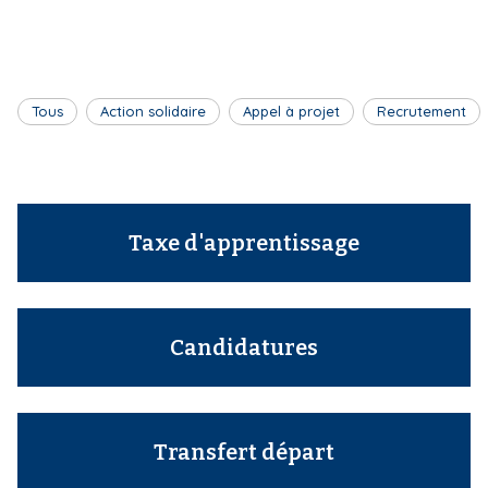
r
i
e
p
a
u
l
Tous
Action solidaire
Appel à projet
Recrutement
r
Taxe d'apprentissage
Candidatures
Transfert départ